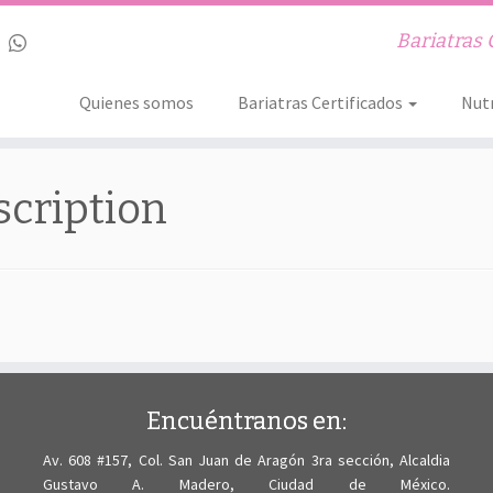
Bariatras 
Quienes somos
Bariatras Certificados
Nutr
cription
Encuéntranos en:
Av. 608 #157, Col. San Juan de Aragón 3ra sección, Alcaldia
Gustavo A. Madero, Ciudad de México.