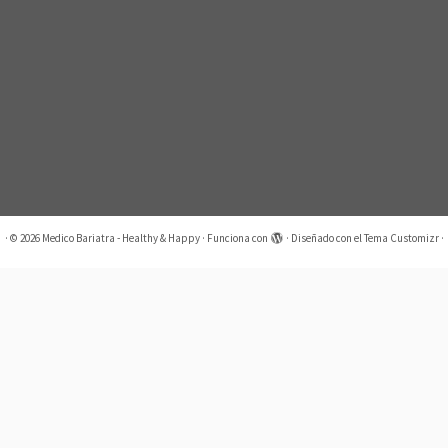
·
© 2026
Medico Bariatra - Healthy & Happy
·
Funciona con
·
Diseñado con el
Tema Customizr
·